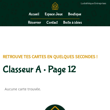
Gérer mes cookies
Ludothèque Entreprises
Accueil
Espace Jeux
Boutique
Réserver
Contact
Boîte à idées
RETROUVE TES CARTES EN QUELQUES SECONDES !
Classeur A • Page 12
Aucune carte trouvée.