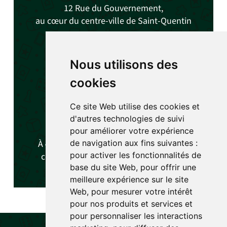
12 Rue du Gouvernement,
au cœur du centre-ville de Saint-Quentin
🕓
Horaires
:
Nous utilisons des
Mercredi, Samedi et Dimanche
cookies
De
14h à 19h
(Sauf événements)
Ce site Web utilise des cookies et
d'autres technologies de suivi
🗺️
Accès
pour améliorer votre expérience
de navigation aux fins suivantes :
À
4 minutes à pied
des arrêts de bus du
pour activer les fonctionnalités de
centre-ville et du
parking de La Poste
.
base du site Web
,
pour offrir une
meilleure expérience sur le site
Web
,
pour mesurer votre intérêt
pour nos produits et services et
pour personnaliser les interactions