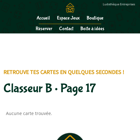
Gérer mes cookies
Ludothèque Entreprises
Accueil
Espace Jeux
Boutique
Réserver
Contact
Boîte à idées
RETROUVE TES CARTES EN QUELQUES SECONDES !
Classeur B • Page 17
Aucune carte trouvée.