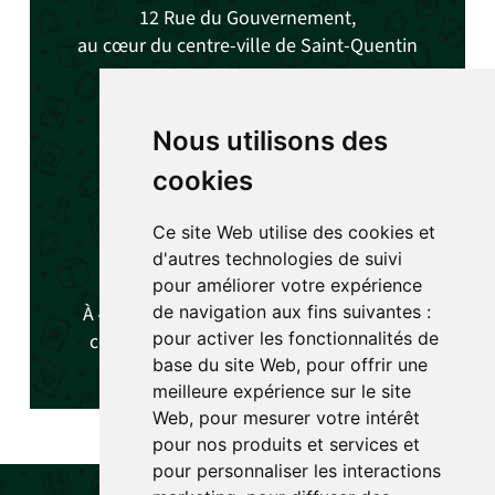
12 Rue du Gouvernement,
au cœur du centre-ville de Saint-Quentin
🕓
Horaires
:
Nous utilisons des
Mercredi, Samedi et Dimanche
cookies
De
14h à 19h
(Sauf événements)
Ce site Web utilise des cookies et
d'autres technologies de suivi
🗺️
Accès
pour améliorer votre expérience
de navigation aux fins suivantes :
À
4 minutes à pied
des arrêts de bus du
pour activer les fonctionnalités de
centre-ville et du
parking de La Poste
.
base du site Web
,
pour offrir une
meilleure expérience sur le site
Web
,
pour mesurer votre intérêt
pour nos produits et services et
pour personnaliser les interactions