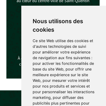
au cœur du centre-ville de Saint-Quentin
🕓
Horaires
:
Nous utilisons des
Mercredi, Samedi et Dimanche
cookies
De
14h à 19h
(Sauf événements)
Ce site Web utilise des cookies et
d'autres technologies de suivi
🗺️
Accès
pour améliorer votre expérience
de navigation aux fins suivantes :
À
4 minutes à pied
des arrêts de bus du
pour activer les fonctionnalités de
centre-ville et du
parking de La Poste
.
base du site Web
,
pour offrir une
meilleure expérience sur le site
Web
,
pour mesurer votre intérêt
pour nos produits et services et
pour personnaliser les interactions
marketing
,
pour diffuser des
publicités plus pertinentes pour

