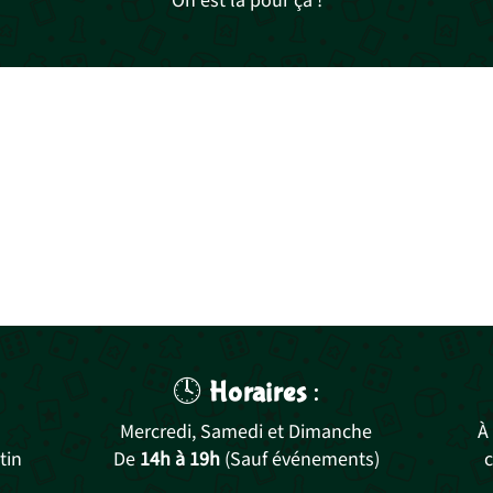
On est là pour ça !
🕓
Horaires
:
Mercredi, Samedi et Dimanche
À
tin
De
14h à 19h
(Sauf événements)
c